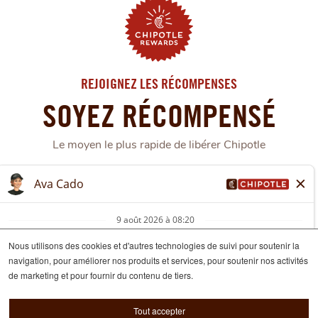
REJOIGNEZ LES RÉCOMPENSES
SOYEZ RÉCOMPENSÉ
Le moyen le plus rapide de libérer Chipotle
ADHÉRER MAINTENANT
APPRENDRE ENCORE PLUSÀ
PROPOS
DU
Nous utilisons des cookies et d'autres technologies de suivi pour soutenir la
PROGRAMME
navigation, pour améliorer nos produits et services, pour soutenir nos activités
DE
© 2026 Chipotle Mexican Grill
de marketing et pour fournir du contenu de tiers.
RÉCOMPENSE
DE
Conditions D’Utilisation
CHIPOTLE
Tout accepter
Avis de Confidentialité des Candidats