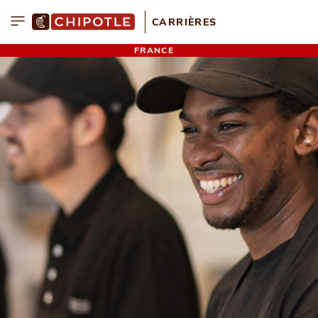
CARRIÈRES
Menu
FRANCE
agram
edIn
ebook