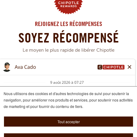
REJOIGNEZ LES RÉCOMPENSES
SOYEZ RÉCOMPENSÉ
Le moyen le plus rapide de libérer Chipotle
ADHÉRER MAINTENANT
APPRENDRE ENCORE PLUSÀ
PROPOS
DU
Nous utilisons des cookies et d'autres technologies de suivi pour soutenir la
PROGRAMME
navigation, pour améliorer nos produits et services, pour soutenir nos activités
DE
© 2026 Chipotle Mexican Grill
de marketing et pour fournir du contenu de tiers.
RÉCOMPENSE
DE
Conditions D’Utilisation
CHIPOTLE
Tout accepter
Avis de Confidentialité des Candidats
Politique relative aux cookies