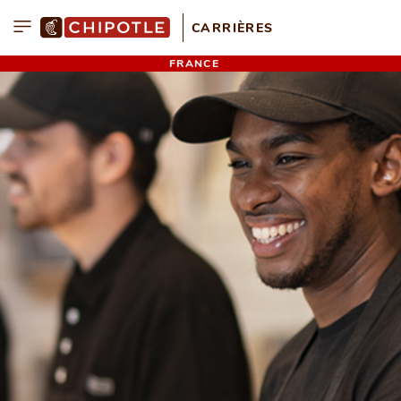
CARRIÈRES
Menu
FRANCE
agram
edIn
ebook